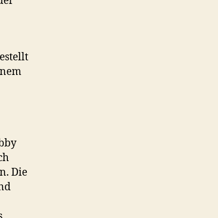
der
stellt
einem
obby
ch
n. Die
ind
s