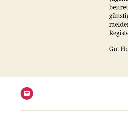
beitre
günsti
melden
Regist
Gut Ho
E-
Mail