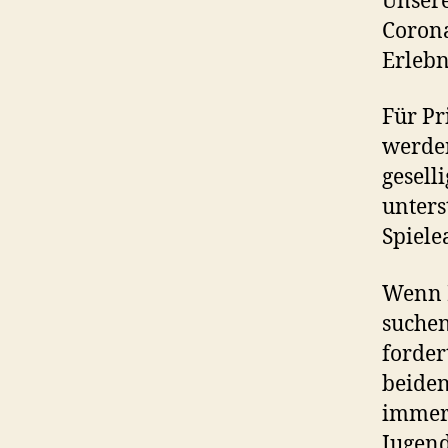
Unser
Corona
Erlebn
Für Pr
werden
gesell
unters
Spiele
Wenn I
suchen
forder
beiden
immer 
Jugend