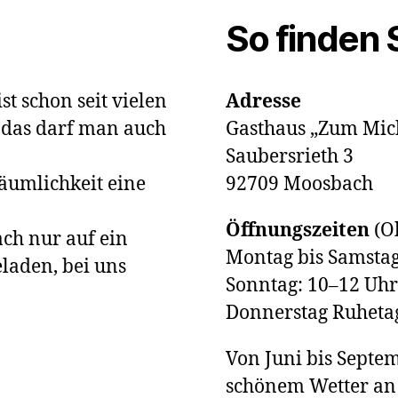
So finden 
t schon seit vielen
Adresse
 das darf man auch
Gasthaus „Zum Mi
Saubersrieth 3
Räumlichkeit eine
92709 Moosbach
Öffnungszeiten
(Ok
ch nur auf ein
Montag bis Samstag
eladen, bei uns
Sonntag: 10–12 Uhr
Donnerstag Ruheta
Von Juni bis Septe
schönem Wetter an 